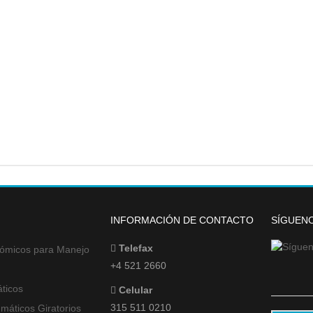
INFORMACIÓN DE CONTACTO
SÍGUENO
Telefax
ómicos para Manejo
+4 521 2660
ticos
Celular
315 511 0210
máticos Giratorios