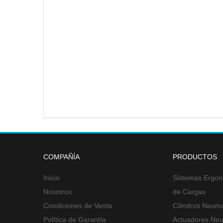
COMPAÑÍA
PRODUCTOS
Inicio
Sistemas Ergon
Nosotros
de Cargas
Condiciones de Venta
Cilindros Neumá
Política de Garantía
Actuadores Neu