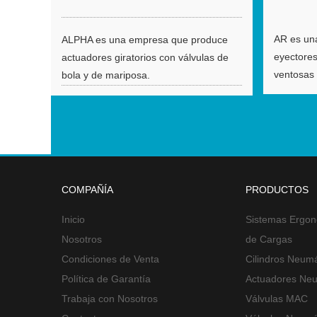
AR es un
ALPHA es una empresa que produce
eyectores
actuadores giratorios con válvulas de
ventosas 
bola y de mariposa.
COMPAÑÍA
PRODUCTOS
Inicio
Sistemas Ergon
Nosotros
de Cargas
Condiciones de Venta
Cilindros Neumá
Política de Garantía
Actuadores Neu
Trabaja con Nosotros
Válvulas MAC