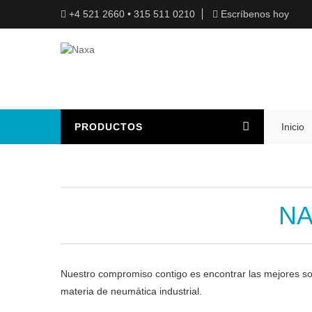
+4 521 2660 • 315 511 0210
Escríbenos hoy
PRODUCTOS
Inicio
NA
Nuestro compromiso contigo es encontrar las mejores so
materia de neumática industrial.