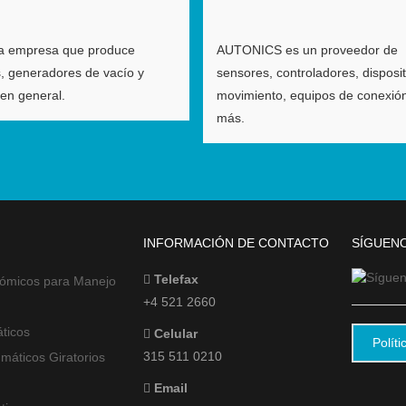
a empresa que produce
AUTONICS es un proveedor de
, generadores de vacío y
sensores, controladores, disposi
en general.
movimiento, equipos de conexió
más.
INFORMACIÓN DE CONTACTO
SÍGUENO
Telefax
ómicos para Manejo
+4 521 2660
ticos
Celular
Polít
315 511 0210
máticos Giratorios
Email